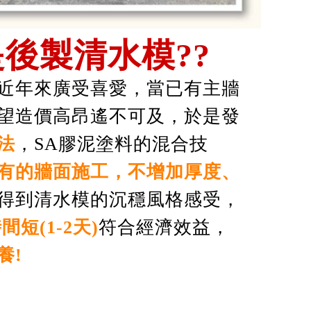
是後製清水模??
近年來廣受喜愛，當已有主牆
望造價高昂遙不可及，於是發
法
，SA膠泥塗料的混合技
有的牆面施工，不增加厚度、
得到清水模的沉穩風格感受，
短(1-2天)
符合經濟效益，
養!