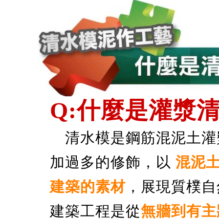
Q:什麼是灌漿清
清水模是鋼筋混泥土灌
加過多的修飾，以
混泥土
建築的素材
，展現質樸自
建築工程是從
無牆到有主