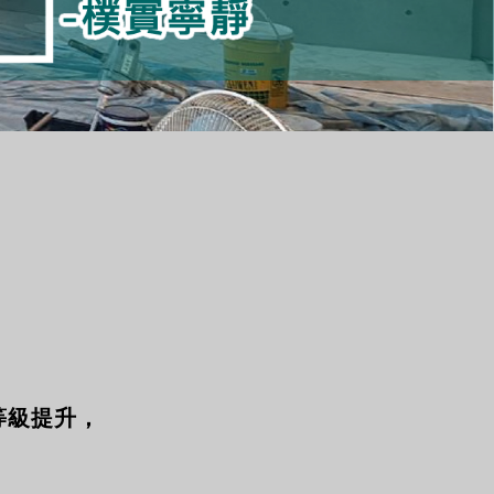
，
等級提升，
，