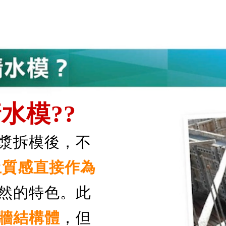
水模??
漿拆模後，不
質感直接作為
然的特色。此
牆結構體
，但