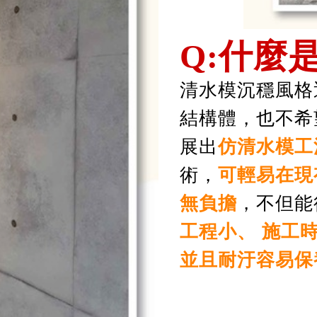
Q:什麼
清水模沉穩風格
結構體，也不希
展出
仿清水模工
術，
可輕易在現
無負擔
，不但能
工程小、 施工時間
並且耐汙容易保