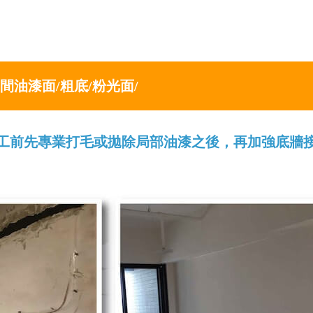
間油漆面/粗底/粉光面/
工前先專業打毛或拋除局部油漆之後，再加強底牆