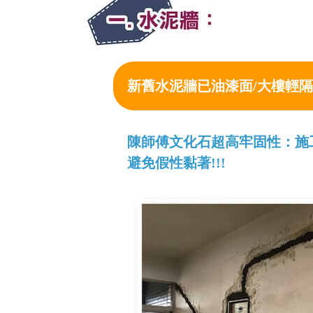
新舊水泥牆已油漆面/大樓輕隔
陳師傅文化石超高牢固性：施
避免假性黏著!!!